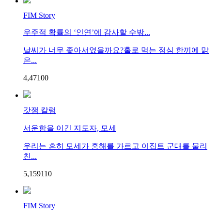
FIM Story
우주적 확률의 ‘인연’에 감사할 수밖...
날씨가 너무 좋아서였을까요?홀로 먹는 점심 한끼에 맑
은...
4,471
0
0
갓잼 칼럼
서운함을 이긴 지도자, 모세
우리는 흔히 모세가 홍해를 가르고 이집트 군대를 물리
친...
5,159
1
10
FIM Story