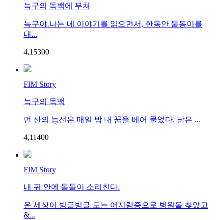
늑구의 독백에 부쳐
늑구야.나는 네 이야기를 읽으면서, 한동안 물동이를
내...
4,153
0
0
FIM Story
늑구의 독백
먼 산의 능선은 매일 밤 내 꿈을 베어 물었다. 낡은 ...
4,114
0
0
FIM Story
내 귀 안에 돌들이 소리친다.
온 세상이 빙글빙글 도는 어지럼증으로 병원을 찾았고
&...