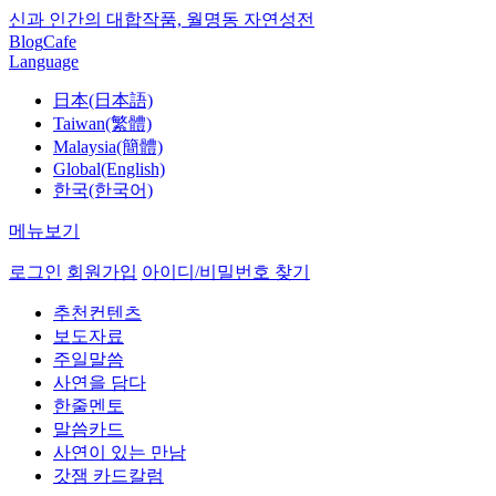
신과 인간의 대합작품, 월명동 자연성전
Blog
Cafe
Language
日本(日本語)
Taiwan(繁體)
Malaysia(簡體)
Global(English)
한국(한국어)
메뉴보기
로그인
회원가입
아이디/비밀번호 찾기
추천컨텐츠
보도자료
주일말씀
사연을 담다
한줄멘토
말씀카드
사연이 있는 만남
갓잼 카드칼럼