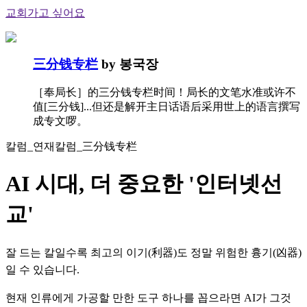
교회가고 싶어요
三分钱专栏
by 봉국장
［奉局长］的三分钱专栏时间！局长的文笔水准或许不
值[三分钱]...但还是解开主日话语后采用世上的语言撰写
成专文啰。
칼럼_연재칼럼_三分钱专栏
AI 시대, 더 중요한 '인터넷선
교'
잘 드는 칼일수록 최고의 이기(利器)도 정말 위험한 흉기(凶器)
일 수 있습니다.
현재 인류에게 가공할 만한 도구 하나를 꼽으라면 AI가 그것