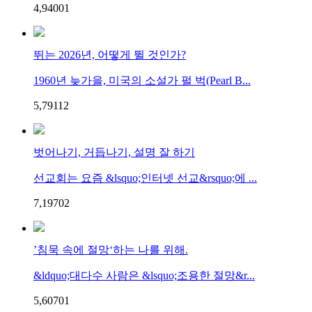
4,940
0
1
뛰는 2026년, 어떻게 뛸 것인가?
1960년 늦가을, 미국의 소설가 펄 벅(Pearl B...
5,791
1
2
벗어나기, 거듭나기, 설명 잘 하기
선교회는 요즘 &lsquo;인터넷 선교&rsquo;에 ...
7,197
0
2
’침묵 속에 절망‘하는 나를 위해.
&ldquo;대다수 사람은 &lsquo;조용한 절망&r...
5,607
0
1