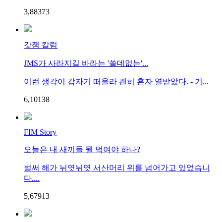
3,883
7
3
갓잼 칼럼
JMS가 사라지길 바라는 '쓸데없는'...
이런 생각이 갑자기 떠올라 괜히 혼자 열받았다. - 기...
6,101
3
8
FIM Story
오늘은 내 새끼들 뭘 먹여야 하나?
벌써 해가 뉘엿뉘엿 서산머리 위를 넘어가고 있었습니
다....
5,679
1
3