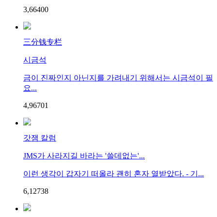
3,664
0
0
三分钱专栏
시금석
금이 진짜인지 아닌지를 가려내기 위해서는 시금석이 필
요...
4,967
0
1
갓잼 칼럼
JMS가 사라지길 바라는 '쓸데없는'...
이런 생각이 갑자기 떠올라 괜히 혼자 열받았다. - 기...
6,127
3
8