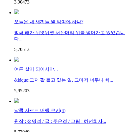
3,904
7
3
오늘은 내 새끼들 뭘 먹여야 하나?
벌써 해가 뉘엿뉘엿 서산머리 위를 넘어가고 있었습니
다....
5,705
1
3
여든 살이 되어서야...
&ldquo;그저 팔 들고 있는 일, 그마저 너무나 힘...
5,952
0
3
달콤 사르르 머랭 쿠키(4)
원작 : 정명석 / 글 : 주은경 / 그림 : 하선희사...
5,770
4
9