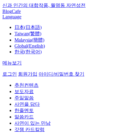
신과 인간의 대합작품, 월명동 자연성전
Blog
Cafe
Language
日本(日本語)
Taiwan(繁體)
Malaysia(簡體)
Global(English)
한국(한국어)
메뉴보기
로그인
회원가입
아이디/비밀번호 찾기
추천컨텐츠
보도자료
주일말씀
사연을 담다
한줄멘토
말씀카드
사연이 있는 만남
갓잼 카드칼럼