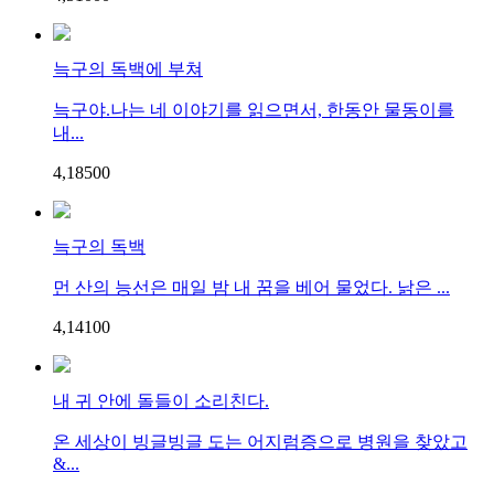
늑구의 독백에 부쳐
늑구야.나는 네 이야기를 읽으면서, 한동안 물동이를
내...
4,185
0
0
늑구의 독백
먼 산의 능선은 매일 밤 내 꿈을 베어 물었다. 낡은 ...
4,141
0
0
내 귀 안에 돌들이 소리친다.
온 세상이 빙글빙글 도는 어지럼증으로 병원을 찾았고
&...