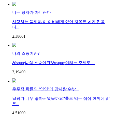
너는 탕자가 아니란다
사랑하는 둘째야.이 아비에게 있어 지옥은 네가 집을
나...
2,380
0
1
나의 스승이란?
&lsquo;나의 스승이란?&rsquo;이라는 주제로 ...
3,194
0
0
우주적 확률의 ‘인연’에 감사할 수밖...
날씨가 너무 좋아서였을까요?홀로 먹는 점심 한끼에 맑
은...
4,510
0
0