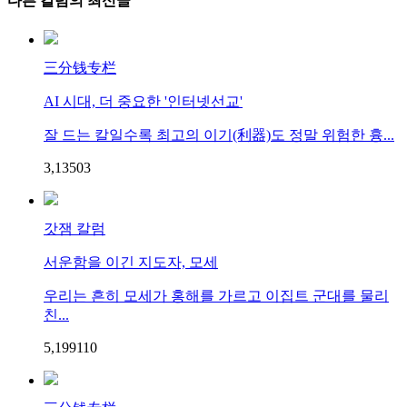
다른 칼럼의 최신글
三分钱专栏
AI 시대, 더 중요한 '인터넷선교'
잘 드는 칼일수록 최고의 이기(利器)도 정말 위험한 흉...
3,135
0
3
갓잼 칼럼
서운함을 이긴 지도자, 모세
우리는 흔히 모세가 홍해를 가르고 이집트 군대를 물리
친...
5,199
1
10