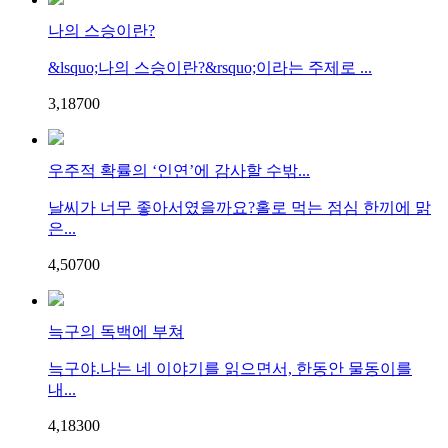
나의 스승이란?
&lsquo;나의 스승이란?&rsquo;이라는 주제로 ...
3,187
0
0
우주적 확률의 ‘인연’에 감사할 수밖...
날씨가 너무 좋아서였을까요?홀로 먹는 점심 한끼에 맑
은...
4,507
0
0
늑구의 독백에 부쳐
늑구야.나는 네 이야기를 읽으면서, 한동안 물동이를
내...
4,183
0
0