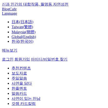
신과 인간의 대합작품, 월명동 자연성전
Blog
Cafe
Language
日本(日本語)
Taiwan(繁體)
Malaysia(簡體)
Global(English)
한국(한국어)
메뉴보기
로그인
회원가입
아이디/비밀번호 찾기
추천컨텐츠
보도자료
주일말씀
사연을 담다
한줄멘토
말씀카드
사연이 있는 만남
갓잼 카드칼럼