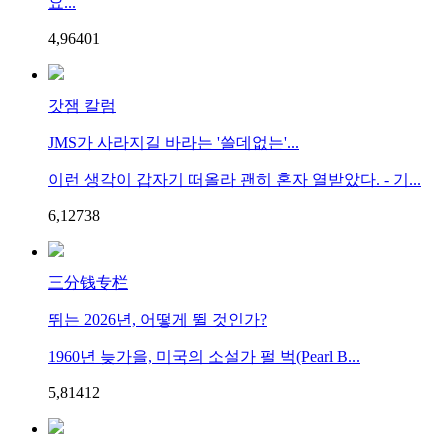
요...
4,964
0
1
갓잼 칼럼
JMS가 사라지길 바라는 '쓸데없는'...
이런 생각이 갑자기 떠올라 괜히 혼자 열받았다. - 기...
6,127
3
8
三分钱专栏
뛰는 2026년, 어떻게 뛸 것인가?
1960년 늦가을, 미국의 소설가 펄 벅(Pearl B...
5,814
1
2