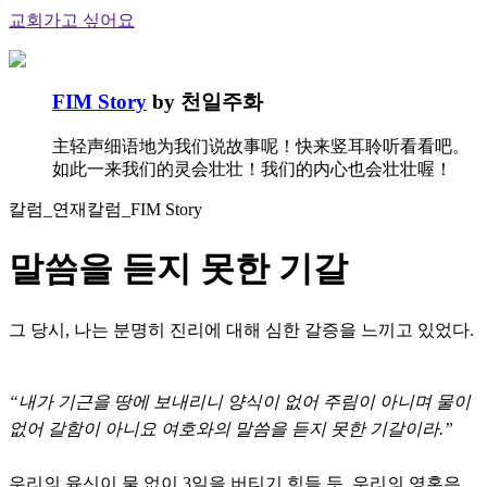
교회가고 싶어요
FIM Story
by 천일주화
主轻声细语地为我们说故事呢！快来竖耳聆听看看吧。
如此一来我们的灵会壮壮！我们的内心也会壮壮喔！
칼럼_연재칼럼_FIM Story
말씀을 듣지 못한 기갈
그 당시, 나는 분명히 진리에 대해 심한 갈증을 느끼고 있었다.
“내가 기근을 땅에 보내리니 양식이 없어 주림이 아니며 물이
없어 갈함이 아니요 여호와의 말씀을 듣지 못한 기갈이라.”
우리의 육신이 물 없이 3일을 버티기 힘들 듯, 우리의 영혼은