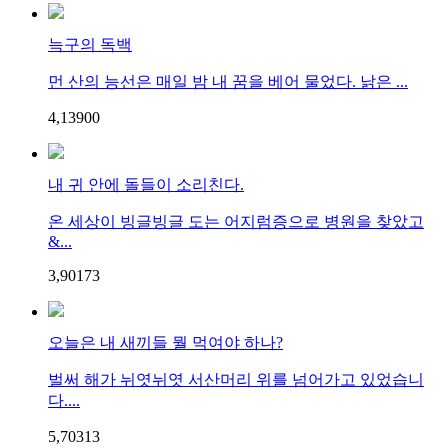
늑구의 독백
먼 산의 능선은 매일 밤 내 꿈을 베어 물었다. 낡은 ...
4,139
0
0
내 귀 안에 돌들이 소리친다.
온 세상이 빙글빙글 도는 어지럼증으로 병원을 찾았고
&...
3,901
7
3
오늘은 내 새끼들 뭘 먹여야 하나?
벌써 해가 뉘엿뉘엿 서산머리 위를 넘어가고 있었습니
다....
5,703
1
3