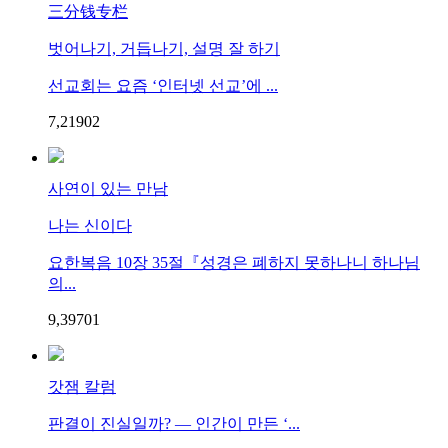
三分钱专栏
벗어나기, 거듭나기, 설명 잘 하기
선교회는 요즘 ‘인터넷 선교’에 ...
7,219
0
2
사연이 있는 만남
나는 신이다
요한복음 10장 35절『성경은 폐하지 못하나니 하나님
의...
9,397
0
1
갓잼 칼럼
판결이 진실일까? — 인간이 만든 ‘...