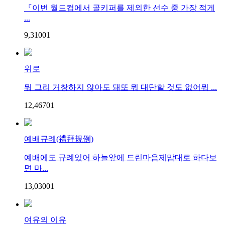
『이번 월드컵에서 골키퍼를 제외한 선수 중 가장 적게
...
9,310
0
1
위로
뭐 그리 거창하지 않아도 돼또 뭐 대단할 것도 없어뭐 ...
12,467
0
1
예배규례(禮拜規例)
예배에도 규례있어 하늘앞에 드린마음제맘대로 하다보
면 마...
13,030
0
1
여유의 이유