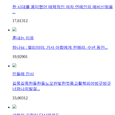
한 시대를 풍미했던 매력적인 여자 연예인의 예비신랑을
...
17,613
1
2
혼내는 이유
하나님 : 엘리야야. 가서 아합에게 전해라. 수년 동안...
19,929
0
1
민들레 인사
길쭉길쭉한들한들노오란빛한껏품고활짝피어방긋방긋
너와나의발걸...
33,003
1
2