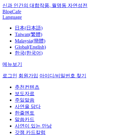
신과 인간의 대합작품, 월명동 자연성전
Blog
Cafe
Language
日本(日本語)
Taiwan(繁體)
Malaysia(簡體)
Global(English)
한국(한국어)
메뉴보기
로그인
회원가입
아이디/비밀번호 찾기
추천컨텐츠
보도자료
주일말씀
사연을 담다
한줄멘토
말씀카드
사연이 있는 만남
갓잼 카드칼럼