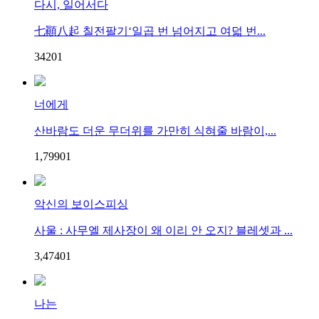
다시, 일어서다
七顚八起 칠전팔기‘일곱 번 넘어지고 여덟 번...
342
0
1
너에게
산바람도 더운 무더위를 가만히 식혀줄 바람이,...
1,799
0
1
악신의 보이스피싱
사울 : 사무엘 제사장이 왜 이리 안 오지? 블레셋과 ...
3,474
0
1
나는