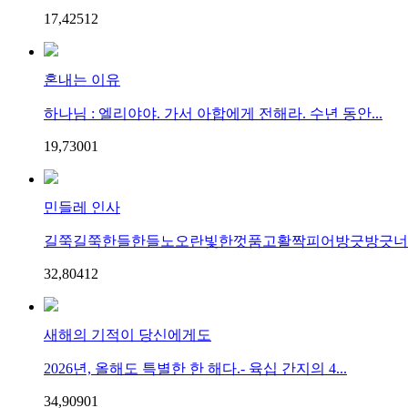
17,425
1
2
혼내는 이유
하나님 : 엘리야야. 가서 아합에게 전해라. 수년 동안...
19,730
0
1
민들레 인사
길쭉길쭉한들한들노오란빛한껏품고활짝피어방긋방긋너와
32,804
1
2
새해의 기적이 당신에게도
2026년, 올해도 특별한 한 해다.- 육십 간지의 4...
34,909
0
1