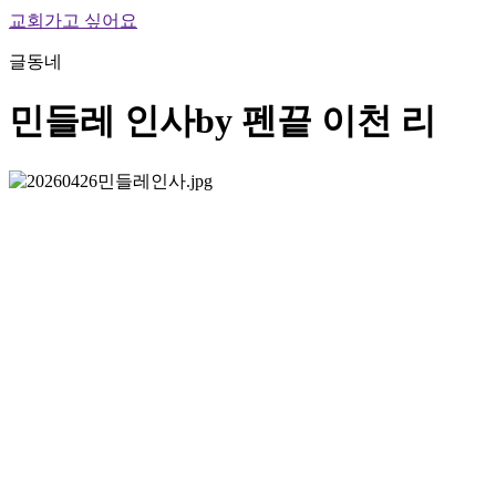
교회가고 싶어요
글동네
민들레 인사
by 펜끝 이천 리