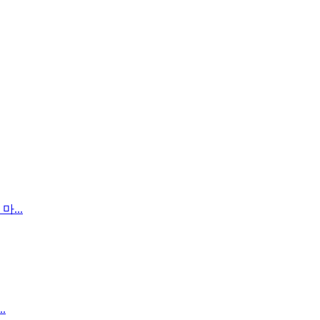
...
.