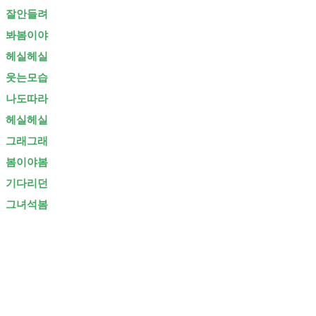
잘안들려
봐봄이야
헤실헤실
웃는모습
나도따라
헤실헤실
그래그래
봄이야봄
기다리던
그녀석봄