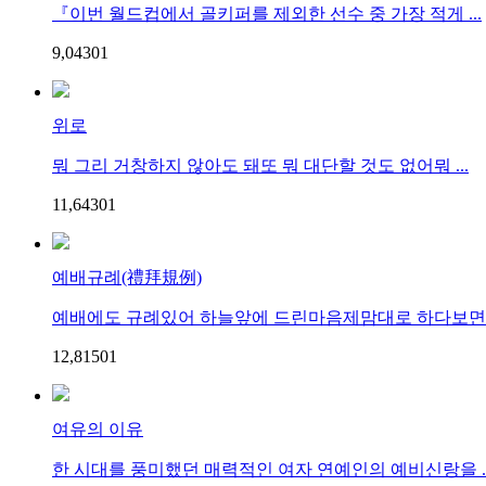
『이번 월드컵에서 골키퍼를 제외한 선수 중 가장 적게 ...
9,043
0
1
위로
뭐 그리 거창하지 않아도 돼또 뭐 대단할 것도 없어뭐 ...
11,643
0
1
예배규례(禮拜規例)
예배에도 규례있어 하늘앞에 드린마음제맘대로 하다보면 마
12,815
0
1
여유의 이유
한 시대를 풍미했던 매력적인 여자 연예인의 예비신랑을 ..