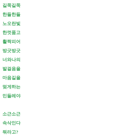
길쭉길쭉
한들한들
노오란빛
한껏품고
활짝피어
방긋방긋
너와나의
발걸음을
마음길을
멎게하는
민들레야
소근소근
속삭인다
뭐라고?