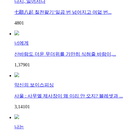
다시, 일어서다
七顚八起 칠전팔기‘일곱 번 넘어지고 여덟 번...
48
0
1
너에게
산바람도 더운 무더위를 가만히 식혀줄 바람이,...
1,379
0
1
악신의 보이스피싱
사울 : 사무엘 제사장이 왜 이리 안 오지? 블레셋과 ...
3,141
0
1
나는