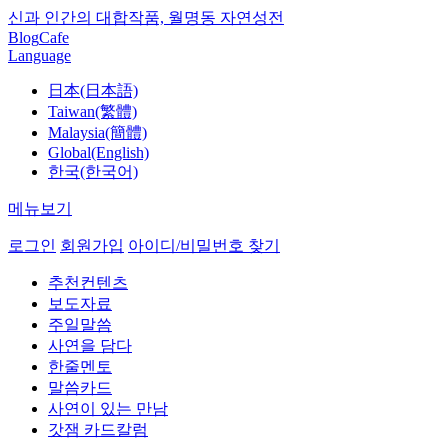
신과 인간의 대합작품, 월명동 자연성전
Blog
Cafe
Language
日本(日本語)
Taiwan(繁體)
Malaysia(簡體)
Global(English)
한국(한국어)
메뉴보기
로그인
회원가입
아이디/비밀번호 찾기
추천컨텐츠
보도자료
주일말씀
사연을 담다
한줄멘토
말씀카드
사연이 있는 만남
갓잼 카드칼럼