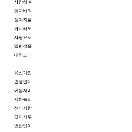
사랑하며
잊어버려
생각지를
아니해도
사랑으로
일평생을
대하도다
육신가진
인생인데
어쩜저리
저하늘의
신의사람
닮아서루
변함없이