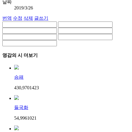
날짜
2019/3/26
번역
수정
삭제
글쓰기
영감의 시 더보기
승패
430,970
14
23
들국화
54,996
10
21