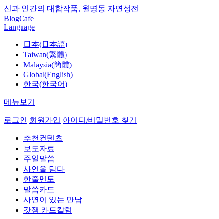
신과 인간의 대합작품, 월명동 자연성전
Blog
Cafe
Language
日本(日本語)
Taiwan(繁體)
Malaysia(簡體)
Global(English)
한국(한국어)
메뉴보기
로그인
회원가입
아이디/비밀번호 찾기
추천컨텐츠
보도자료
주일말씀
사연을 담다
한줄멘토
말씀카드
사연이 있는 만남
갓잼 카드칼럼