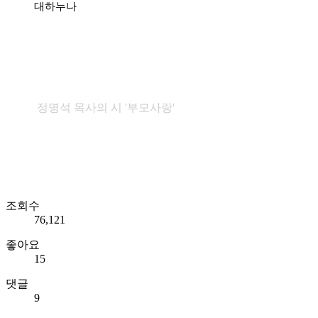
대하누나
정명석 목사의 시 '부모사랑'
조회수
76,121
좋아요
15
댓글
9