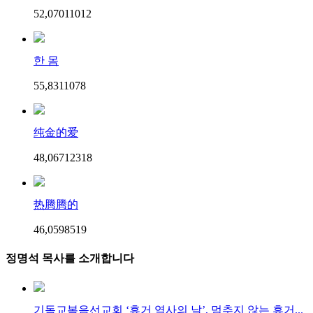
52,070
110
12
한 몸
55,831
107
8
纯金的爱
48,067
123
18
热腾腾的
46,059
85
19
정명석 목사를 소개합니다
기독교복음선교회 ‘휴거 역사의 날’, 멈추지 않는 휴거...