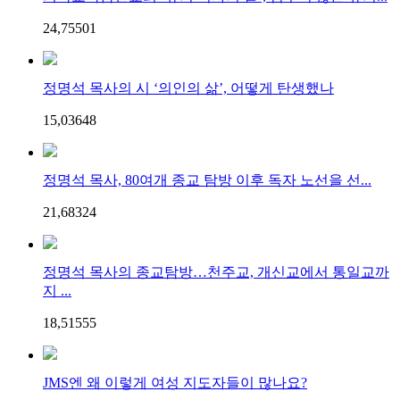
24,755
0
1
정명석 목사의 시 ‘의인의 삶’, 어떻게 탄생했나
15,036
4
8
정명석 목사, 80여개 종교 탐방 이후 독자 노선을 선...
21,683
2
4
정명석 목사의 종교탐방…천주교, 개신교에서 통일교까
지 ...
18,515
5
5
JMS엔 왜 이렇게 여성 지도자들이 많나요?