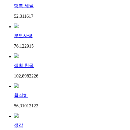
행복 세월
52,311
6
17
부모사랑
76,122
9
15
생활 천국
102,898
22
26
확실히
56,310
121
22
생각