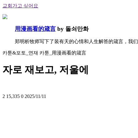
교회가고 싶어요
用漫画看的箴言
by 돌쇠만화
郑明析牧师写下了装有天的心情和人生解答的箴言，我们
카툰&포토_연재 카툰_用漫画看的箴言
자로 재보고, 저울에
2
15,335
0
2025/11/11