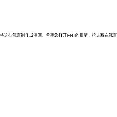
将这些箴言制作成漫画。希望您打开内心的眼睛，挖走藏在箴言