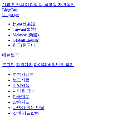
신과 인간의 대합작품, 월명동 자연성전
Blog
Cafe
Language
日本(日本語)
Taiwan(繁體)
Malaysia(簡體)
Global(English)
한국(한국어)
메뉴보기
로그인
회원가입
아이디/비밀번호 찾기
추천컨텐츠
보도자료
주일말씀
사연을 담다
한줄멘토
말씀카드
사연이 있는 만남
갓잼 카드칼럼