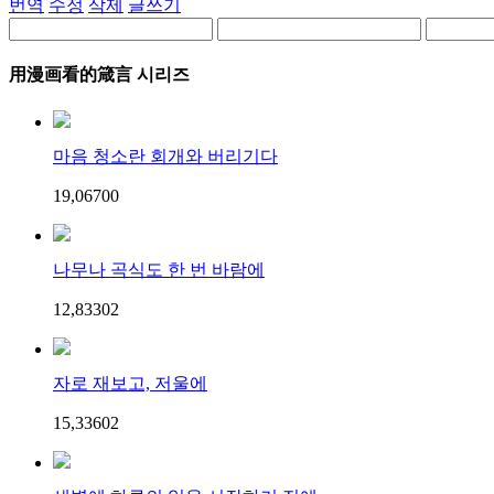
번역
수정
삭제
글쓰기
用漫画看的箴言 시리즈
마음 청소란 회개와 버리기다
19,067
0
0
나무나 곡식도 한 번 바람에
12,833
0
2
자로 재보고, 저울에
15,336
0
2