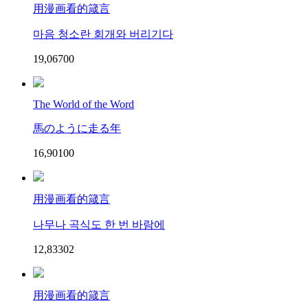
用漫画看的箴言
마음 청소란 회개와 버리기다
19,067
0
0
The World of the Word
馬のように走る年
16,901
0
0
用漫画看的箴言
나무나 곡식도 한 번 바람에
12,833
0
2
用漫画看的箴言