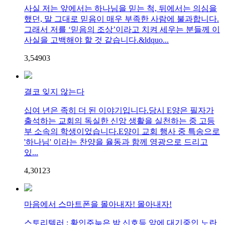
사실 저는 앞에서는 하나님을 믿는 척, 뒤에서는 의심을
했던, 말 그대로 믿음이 매우 부족한 사람에 불과합니다.
그래서 저를 ‘믿음의 조상’이라고 치켜 세우는 분들께 이
사실을 고백해야 할 것 같습니다.&ldquo...
3,549
0
3
결코 잊지 않는다
십여 년은 족히 더 된 이야기입니다.당시 E양은 필자가
출석하는 교회의 독실한 신앙 생활을 실천하는 중 고등
부 소속의 학생이었습니다.E양이 교회 행사 중 특송으로
'하나님' 이라는 찬양을 율동과 함께 영광으로 드리고
있...
4,301
2
3
마음에서 스마트폰을 몰아내자! 몰아내자!
스토리텔러 : 황인주늦은 밤 신호등 앞에 대기중인 노란