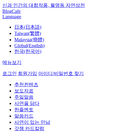
신과 인간의 대합작품, 월명동 자연성전
Blog
Cafe
Language
日本(日本語)
Taiwan(繁體)
Malaysia(簡體)
Global(English)
한국(한국어)
메뉴보기
로그인
회원가입
아이디/비밀번호 찾기
추천컨텐츠
보도자료
주일말씀
사연을 담다
한줄멘토
말씀카드
사연이 있는 만남
갓잼 카드칼럼