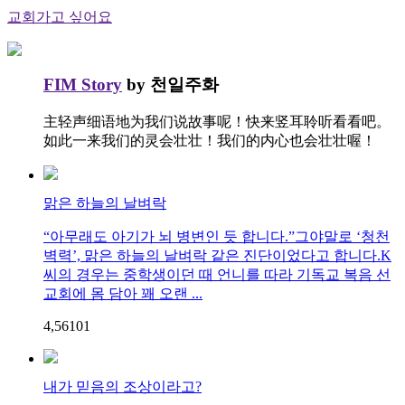
교회가고 싶어요
FIM Story
by 천일주화
主轻声细语地为我们说故事呢！快来竖耳聆听看看吧。
如此一来我们的灵会壮壮！我们的内心也会壮壮喔！
맑은 하늘의 날벼락
“아무래도 아기가 뇌 병변인 듯 합니다.”그야말로 ‘청천
벽력’, 맑은 하늘의 날벼락 같은 진단이었다고 합니다.K
씨의 경우는 중학생이던 때 언니를 따라 기독교 복음 선
교회에 몸 담아 꽤 오랜 ...
4,561
0
1
내가 믿음의 조상이라고?