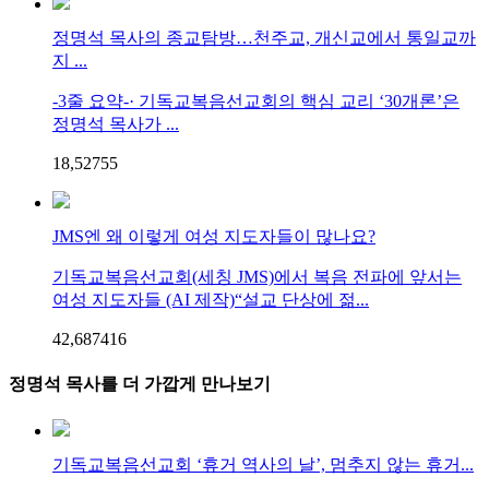
정명석 목사의 종교탐방…천주교, 개신교에서 통일교까
지 ...
-3줄 요약-· 기독교복음선교회의 핵심 교리 ‘30개론’은
정명석 목사가 ...
18,527
5
5
JMS엔 왜 이렇게 여성 지도자들이 많나요?
기독교복음선교회(세칭 JMS)에서 복음 전파에 앞서는
여성 지도자들 (AI 제작)“설교 단상에 젊...
42,687
4
16
정명석 목사를 더 가깝게 만나보기
기독교복음선교회 ‘휴거 역사의 날’, 멈추지 않는 휴거...