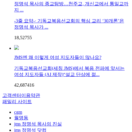
정명석 목사의 종교탐방…천주교, 개신교에서 통일교까
지 ...
-3줄 요약-· 기독교복음선교회의 핵심 교리 ‘30개론’은
정명석 목사가 ...
18,527
5
5
JMS엔 왜 이렇게 여성 지도자들이 많나요?
기독교복음선교회(세칭 JMS)에서 복음 전파에 앞서는
여성 지도자들 (AI 제작)“설교 단상에 젊...
42,687
4
16
고객센터
이용약관
패밀리 사이트
cgm
월명동
jms 정명석 목사의 진실
jms 정명석 닷컴