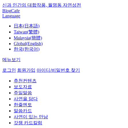
신과 인간의 대합작품, 월명동 자연성전
Blog
Cafe
Language
日本(日本語)
Taiwan(繁體)
Malaysia(簡體)
Global(English)
한국(한국어)
메뉴보기
로그인
회원가입
아이디/비밀번호 찾기
추천컨텐츠
보도자료
주일말씀
사연을 담다
한줄멘토
말씀카드
사연이 있는 만남
갓잼 카드칼럼