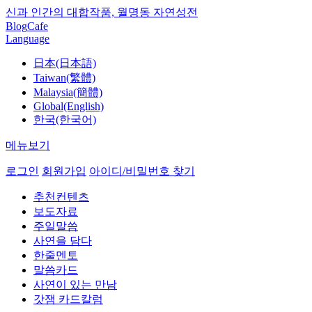
신과 인간의 대합작품, 월명동 자연성전
Blog
Cafe
Language
日本(日本語)
Taiwan(繁體)
Malaysia(簡體)
Global(English)
한국(한국어)
메뉴보기
로그인
회원가입
아이디/비밀번호 찾기
추천컨텐츠
보도자료
주일말씀
사연을 담다
한줄멘토
말씀카드
사연이 있는 만남
갓잼 카드칼럼