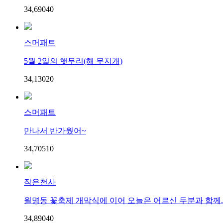
34,690
4
0
스머패트
5월 2일의 햇무리(해 무지개)
34,130
2
0
스머패트
만나서 반가웠어~
34,705
1
0
작은천사
월명동 꽃축제 개막식에 이어 오늘은 어르신 두분과 함께..
34,890
4
0