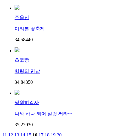
주올인
미리본 꽃축제
34,584
4
0
초코빵
힐링의 만남
34,843
5
0
영원히감사
나와 하나 되어 실컷 써라~~
35,279
3
0
11
12
13
14
15
16
17
18
19
20