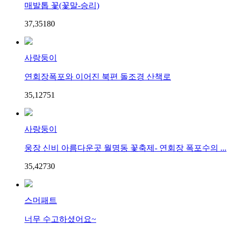
매발톱 꽃(꽃말-승리)
37,351
8
0
사랑둥이
연회장폭포와 이어진 북편 돌조경 산책로
35,127
5
1
사랑둥이
웅장 신비 아름다운곳 월명동 꽃축제- 연회장 폭포수의 ...
35,427
3
0
스머패트
너무 수고하셨어요~