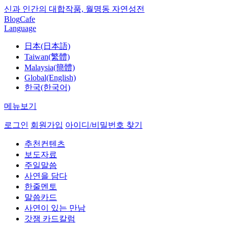
신과 인간의 대합작품, 월명동 자연성전
Blog
Cafe
Language
日本(日本語)
Taiwan(繁體)
Malaysia(簡體)
Global(English)
한국(한국어)
메뉴보기
로그인
회원가입
아이디/비밀번호 찾기
추천컨텐츠
보도자료
주일말씀
사연을 담다
한줄멘토
말씀카드
사연이 있는 만남
갓잼 카드칼럼