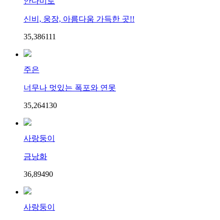
안다미로
신비, 웅장, 아름다움 가득한 곳!!
35,386
11
1
주은
너무나 멋있는 폭포와 연못
35,264
13
0
사랑둥이
금낭화
36,894
9
0
사랑둥이