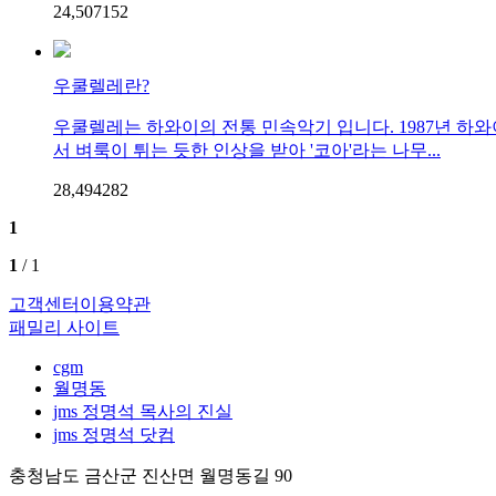
24,507
15
2
우쿨렐레란?
우쿨렐레는 하와이의 전통 민속악기 입니다. 1987년 하
서 벼룩이 튀는 듯한 인상을 받아 '코아'라는 나무...
28,494
28
2
1
1
/ 1
고객센터
이용약관
패밀리 사이트
cgm
월명동
jms 정명석 목사의 진실
jms 정명석 닷컴
충청남도 금산군 진산면 월명동길 90