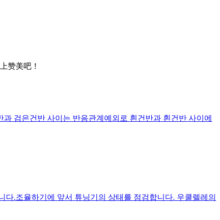
上赞美吧！
반과 검은건반 사이는 반음관계예외로 흰건반과 흰건반 사이에
겠습니다.조율하기에 앞서 튜닝기의 상태를 점검합니다. 우쿨렐레의