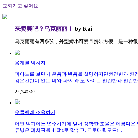
교회가고 싶어요
来赞美吧？乌克丽丽！
by Kai
乌克丽丽有四条弦，外型娇小可爱且携带方便，是一种很
음계를 익히자
피아노를 보면서 온음과 반음을 설명하자면흰건반과 흰
검은건반이 없는 미와 파/시와 도 사이는 흰건반과 흰건반 사
22,740
36
2
우쿨렐레 조율하기
어떤 악기이든 연주하기에 앞서 정확한 조율은 아름다운 연
튜닝은 피치판을 440hz로 맞추고, 크로매틱모드(...