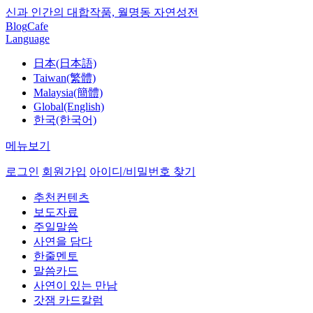
신과 인간의 대합작품, 월명동 자연성전
Blog
Cafe
Language
日本(日本語)
Taiwan(繁體)
Malaysia(簡體)
Global(English)
한국(한국어)
메뉴보기
로그인
회원가입
아이디/비밀번호 찾기
추천컨텐츠
보도자료
주일말씀
사연을 담다
한줄멘토
말씀카드
사연이 있는 만남
갓잼 카드칼럼