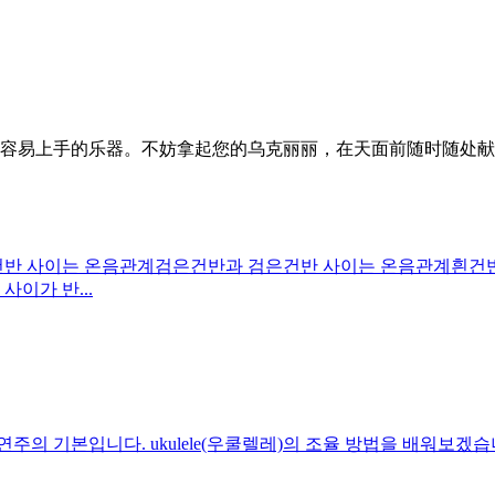
容易上手的乐器。不妨拿起您的乌克丽丽，在天面前随时随处献
건반 사이는 온음관계검은건반과 검은건반 사이는 온음관계흰건
이가 반...
주의 기본입니다. ukulele(우쿨렐레)의 조율 방법을 배워보