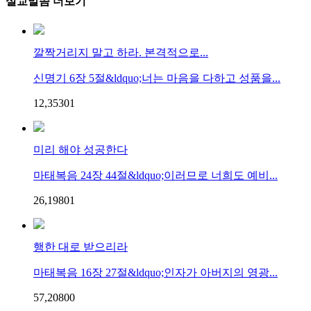
설교말씀 더보기
깔짝거리지 말고 하라. 본격적으로...
신명기 6장 5절&ldquo;너는 마음을 다하고 성품을...
12,353
0
1
미리 해야 성공한다
마태복음 24장 44절&ldquo;이러므로 너희도 예비...
26,198
0
1
행한 대로 받으리라
마태복음 16장 27절&ldquo;인자가 아버지의 영광...
57,208
0
0