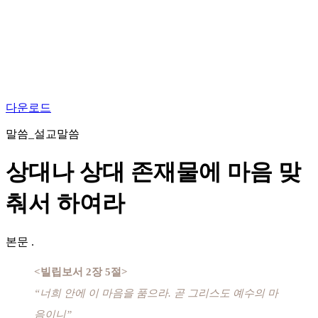
다운로드
말씀_설교말씀
상대나 상대 존재물에 마음 맞
춰서 하여라
본문
.
<빌립보서 2장 5절>
“너희 안에 이 마음을 품으라. 곧 그리스도 예수의 마
음이니”