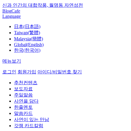
신과 인간의 대합작품, 월명동 자연성전
Blog
Cafe
Language
日本(日本語)
Taiwan(繁體)
Malaysia(簡體)
Global(English)
한국(한국어)
메뉴보기
로그인
회원가입
아이디/비밀번호 찾기
추천컨텐츠
보도자료
주일말씀
사연을 담다
한줄멘토
말씀카드
사연이 있는 만남
갓잼 카드칼럼