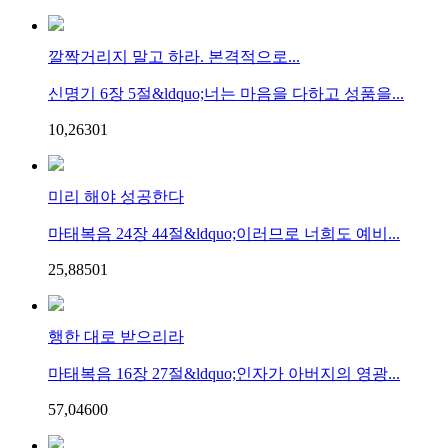
깔짝거리지 말고 하라. 본격적으로...
신명기 6장 5절&ldquo;너는 마음을 다하고 성품을...
10,263
0
1
미리 해야 성공한다
마태복음 24장 44절&ldquo;이러므로 너희도 예비...
25,885
0
1
행한 대로 받으리라
마태복음 16장 27절&ldquo;인자가 아버지의 영광...
57,046
0
0