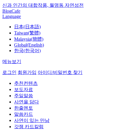
신과 인간의 대합작품, 월명동 자연성전
Blog
Cafe
Language
日本(日本語)
Taiwan(繁體)
Malaysia(簡體)
Global(English)
한국(한국어)
메뉴보기
로그인
회원가입
아이디/비밀번호 찾기
추천컨텐츠
보도자료
주일말씀
사연을 담다
한줄멘토
말씀카드
사연이 있는 만남
갓잼 카드칼럼