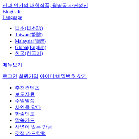
신과 인간의 대합작품, 월명동 자연성전
Blog
Cafe
Language
日本(日本語)
Taiwan(繁體)
Malaysia(簡體)
Global(English)
한국(한국어)
메뉴보기
로그인
회원가입
아이디/비밀번호 찾기
추천컨텐츠
보도자료
주일말씀
사연을 담다
한줄멘토
말씀카드
사연이 있는 만남
갓잼 카드칼럼