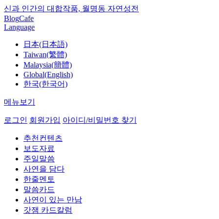
신과 인간의 대합작품, 월명동 자연성전
Blog
Cafe
Language
日本(日本語)
Taiwan(繁體)
Malaysia(簡體)
Global(English)
한국(한국어)
메뉴보기
로그인
회원가입
아이디/비밀번호 찾기
추천컨텐츠
보도자료
주일말씀
사연을 담다
한줄멘토
말씀카드
사연이 있는 만남
갓잼 카드칼럼