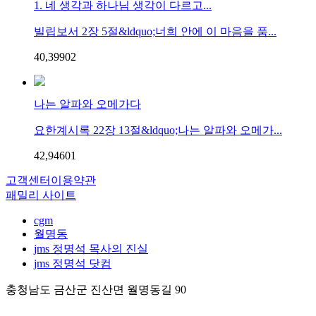
1. 네 생각과 하나님 생각이 다르고...
빌립보서 2장 5절&ldquo;너희 안에 이 마음을 품...
40,399
0
2
나는 알파와 오메가다
요한계시록 22장 13절&ldquo;나는 알파와 오메가...
42,946
0
1
고객센터
이용약관
패밀리 사이트
cgm
월명동
jms 정명석 목사의 진실
jms 정명석 닷컴
충청남도 금산군 진산면 월명동길 90