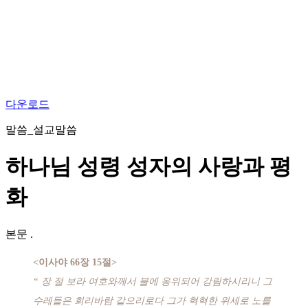
다운로드
말씀_설교말씀
하나님 성령 성자의 사랑과 평
화
본문
.
<이사야 66장 15절>
“ 장 절 보라 여호와께서 불에 옹위되어 강림하시리니 그
수레들은 회리바람 같으리로다 그가 혁혁한 위세로 노를