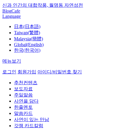
신과 인간의 대합작품, 월명동 자연성전
Blog
Cafe
Language
日本(日本語)
Taiwan(繁體)
Malaysia(簡體)
Global(English)
한국(한국어)
메뉴보기
로그인
회원가입
아이디/비밀번호 찾기
추천컨텐츠
보도자료
주일말씀
사연을 담다
한줄멘토
말씀카드
사연이 있는 만남
갓잼 카드칼럼