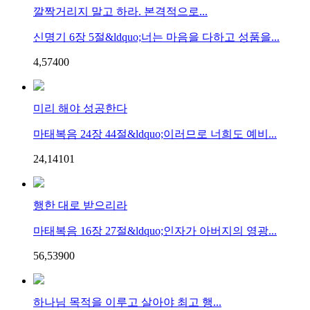
깔짝거리지 말고 하라. 본격적으로...
신명기 6장 5절&ldquo;너는 마음을 다하고 성품을...
4,574
0
0
미리 해야 성공한다
마태복음 24장 44절&ldquo;이러므로 너희도 예비...
24,141
0
1
행한 대로 받으리라
마태복음 16장 27절&ldquo;인자가 아버지의 영광...
56,539
0
0
하나님 목적을 이루고 살아야 최고 행...