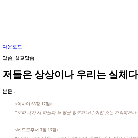
다운로드
말씀_설교말씀
저들은 상상이나 우리는 실체다
본문
.
<이사야 65장 17절>
“보라 내가 새 하늘과 새 땅을 창조하나니 이전 것은 기억되거나
<베드로후서 3장 13절>