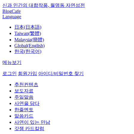
신과 인간의 대합작품, 월명동 자연성전
Blog
Cafe
Language
日本(日本語)
Taiwan(繁體)
Malaysia(簡體)
Global(English)
한국(한국어)
메뉴보기
로그인
회원가입
아이디/비밀번호 찾기
추천컨텐츠
보도자료
주일말씀
사연을 담다
한줄멘토
말씀카드
사연이 있는 만남
갓잼 카드칼럼