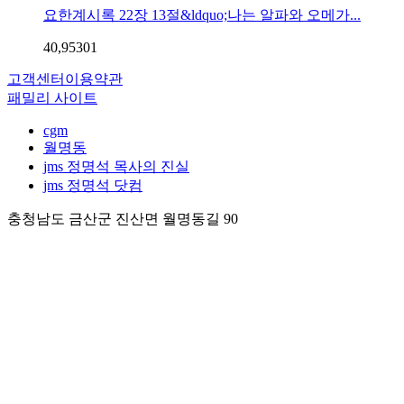
요한계시록 22장 13절&ldquo;나는 알파와 오메가...
40,953
0
1
고객센터
이용약관
패밀리 사이트
cgm
월명동
jms 정명석 목사의 진실
jms 정명석 닷컴
충청남도 금산군 진산면 월명동길 90