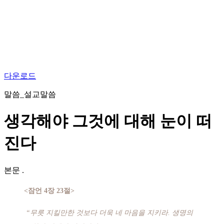
다운로드
말씀_설교말씀
생각해야 그것에 대해 눈이 떠
진다
본문
.
<잠언 4장 23절>
“무릇 지킬만한 것보다 더욱 네 마음을 지키라. 생명의