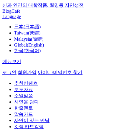
신과 인간의 대합작품, 월명동 자연성전
Blog
Cafe
Language
日本(日本語)
Taiwan(繁體)
Malaysia(簡體)
Global(English)
한국(한국어)
메뉴보기
로그인
회원가입
아이디/비밀번호 찾기
추천컨텐츠
보도자료
주일말씀
사연을 담다
한줄멘토
말씀카드
사연이 있는 만남
갓잼 카드칼럼