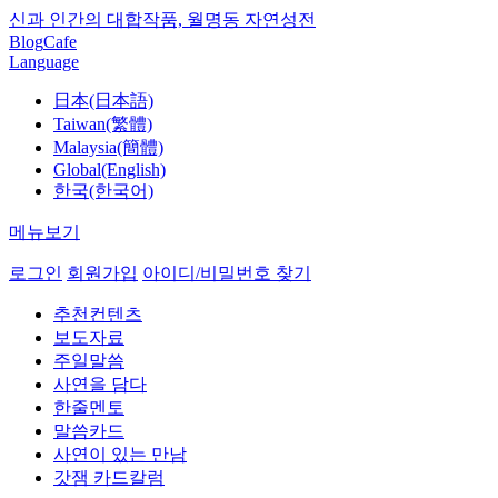
신과 인간의 대합작품, 월명동 자연성전
Blog
Cafe
Language
日本(日本語)
Taiwan(繁體)
Malaysia(簡體)
Global(English)
한국(한국어)
메뉴보기
로그인
회원가입
아이디/비밀번호 찾기
추천컨텐츠
보도자료
주일말씀
사연을 담다
한줄멘토
말씀카드
사연이 있는 만남
갓잼 카드칼럼