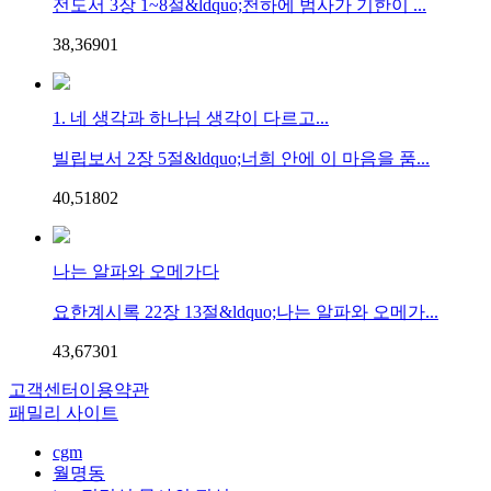
전도서 3장 1~8절&ldquo;천하에 범사가 기한이 ...
38,369
0
1
1. 네 생각과 하나님 생각이 다르고...
빌립보서 2장 5절&ldquo;너희 안에 이 마음을 품...
40,518
0
2
나는 알파와 오메가다
요한계시록 22장 13절&ldquo;나는 알파와 오메가...
43,673
0
1
고객센터
이용약관
패밀리 사이트
cgm
월명동