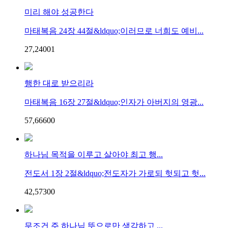
미리 해야 성공한다
마태복음 24장 44절&ldquo;이러므로 너희도 예비...
27,240
0
1
행한 대로 받으리라
마태복음 16장 27절&ldquo;인자가 아버지의 영광...
57,666
0
0
하나님 목적을 이루고 살아야 최고 행...
전도서 1장 2절&ldquo;전도자가 가로되 헛되고 헛...
42,573
0
0
무조건 주 하나님 뜻으로만 생각하고 ...