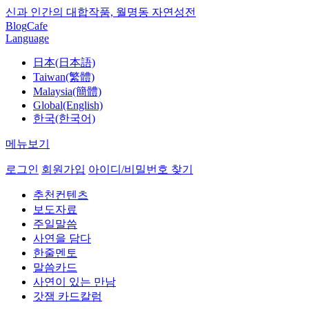
신과 인간의 대합작품, 월명동 자연성전
Blog
Cafe
Language
日本(日本語)
Taiwan(繁體)
Malaysia(簡體)
Global(English)
한국(한국어)
메뉴보기
로그인
회원가입
아이디/비밀번호 찾기
추천컨텐츠
보도자료
주일말씀
사연을 담다
한줄멘토
말씀카드
사연이 있는 만남
갓잼 카드칼럼