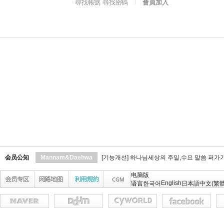
尋找帳號 尋找密碼
會員加入
l
会员公知
Mannam&Daehwa
[기능개선] 하나님세상의 주일,수요 말씀 퍼가
电脑版
English
语言
한국어
日本語
中文(繁體