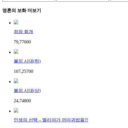
영혼의 보화 더보기
죄와 회개
79,770
0
0
불의 시대(하)
107,257
0
0
불의 시대(상)
24,748
0
0
인생의 선택 – 엘리야가 까마귀밥을?!