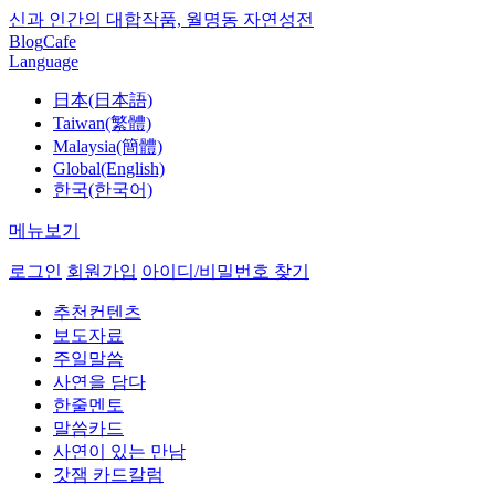
신과 인간의 대합작품, 월명동 자연성전
Blog
Cafe
Language
日本(日本語)
Taiwan(繁體)
Malaysia(簡體)
Global(English)
한국(한국어)
메뉴보기
로그인
회원가입
아이디/비밀번호 찾기
추천컨텐츠
보도자료
주일말씀
사연을 담다
한줄멘토
말씀카드
사연이 있는 만남
갓잼 카드칼럼